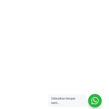
hubungi kami sewaktu-waktu.
farhanabadi@masansoft.com
©2023 Masansoft
Diskusikan dengan
kami....